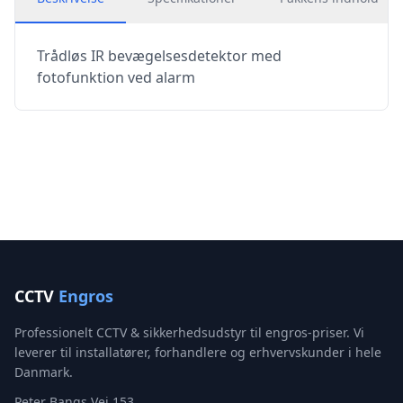
Trådløs IR bevægelsesdetektor med
fotofunktion ved alarm
CCTV
Engros
Professionelt CCTV & sikkerhedsudstyr til engros-priser. Vi
leverer til installatører, forhandlere og erhvervskunder i hele
Danmark.
Peter Bangs Vej 153