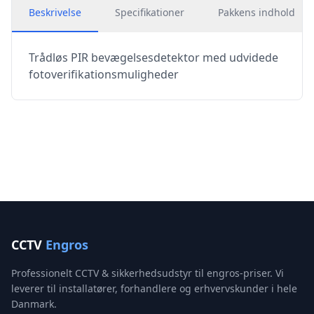
Beskrivelse
Specifikationer
Pakkens indhold
Trådløs PIR bevægelsesdetektor med udvidede
fotoverifikationsmuligheder
CCTV
Engros
Professionelt CCTV & sikkerhedsudstyr til engros-priser. Vi
leverer til installatører, forhandlere og erhvervskunder i hele
Danmark.