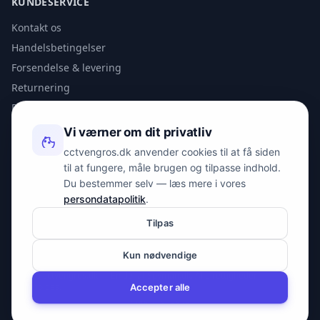
KUNDESERVICE
Kontakt os
Handelsbetingelser
Forsendelse & levering
Returnering
Privatlivspolitik
Vi værner om dit privatliv
KONTAKT
cctvengros.dk anvender cookies til at få siden
til at fungere, måle brugen og tilpasse indhold.
info@spyman.dk
Du bestemmer selv — læs mere i vores
+45 70 22 30 41
persondatapolitik
.
Peter Bangs Vej 153, 2000 Frederiksberg
Tilpas
Kun nødvendige
© 2026 cctvengros.dk — En del af Spyman.dk. Alle rettigheder
forbeholdes.
Accepter alle
CVR: 30605675