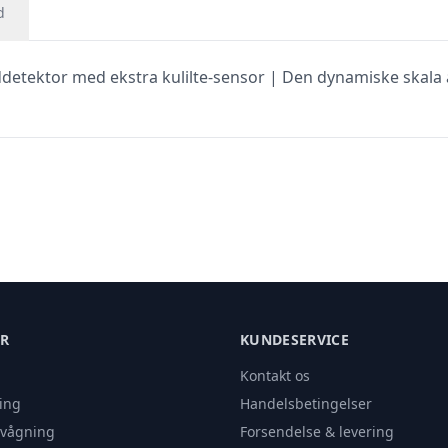
d
ddetektor med ekstra kulilte-sensor | Den dynamiske skala 
ER
KUNDESERVICE
Kontakt os
ing
Handelsbetingelser
rvågning
Forsendelse & levering