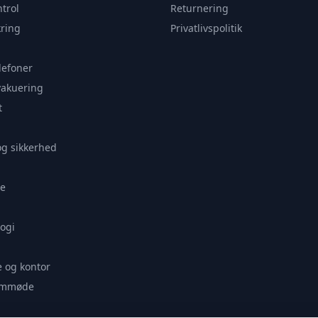
trol
Returnering
ring
Privatlivspolitik
lefoner
vakuering
t
og sikkerhed
e
ogi
 og kontor
remmøde