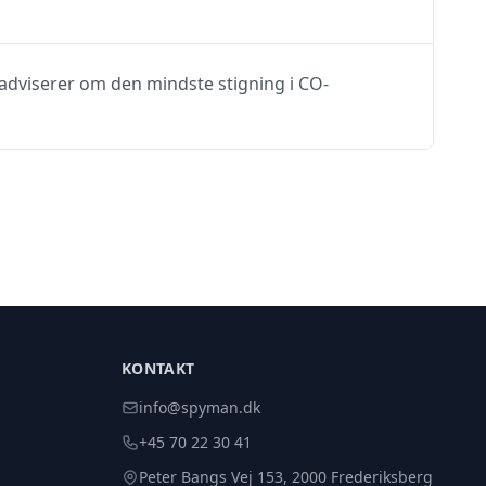
adviserer om den mindste stigning i CO-
KONTAKT
info@spyman.dk
+45 70 22 30 41
Peter Bangs Vej 153, 2000 Frederiksberg