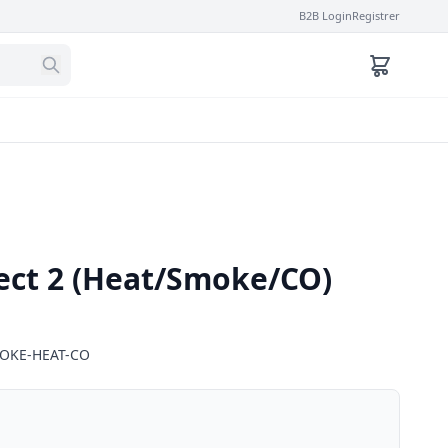
B2B Login
Registrer
tect 2 (Heat/Smoke/CO)
MOKE-HEAT-CO