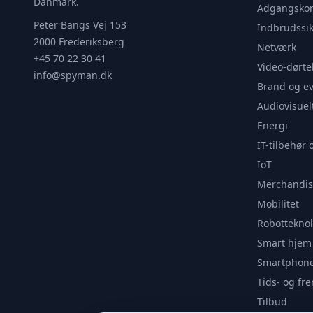
Danmark.
Adgangskon
Peter Bangs Vej 153
Indbrudssik
2000 Frederiksberg
Netværk
+45 70 22 30 41
Video-dørte
info@spyman.dk
Brand og e
Audiovisuel
Energi
IT-tilbehør 
IoT
Merchandis
Mobilitet
Robotteknol
Smart hjem
Smartphone
Tids- og f
Tilbud