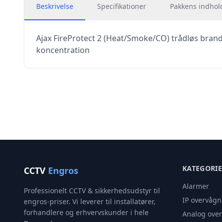
Beskrivelse
Specifikationer
Pakkens indhol
Ajax FireProtect 2 (Heat/Smoke/CO) trådløs bran
koncentration
KATEGORI
CCTV
Engros
Alarmer
Professionelt CCTV & sikkerhedsudstyr til
IP overvågn
engros-priser. Vi leverer til installatører,
forhandlere og erhvervskunder i hele
Analog ove