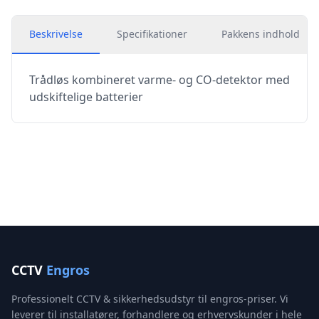
Beskrivelse
Specifikationer
Pakkens indhold
Trådløs kombineret varme- og CO-detektor med
udskiftelige batterier
CCTV
Engros
Professionelt CCTV & sikkerhedsudstyr til engros-priser. Vi
leverer til installatører, forhandlere og erhvervskunder i hele