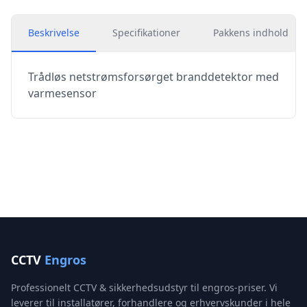
Beskrivelse
Specifikationer
Pakkens indhold
Trådløs netstrømsforsørget branddetektor med
varmesensor
CCTV
Engros
Professionelt CCTV & sikkerhedsudstyr til engros-priser. Vi
leverer til installatører, forhandlere og erhvervskunder i hele