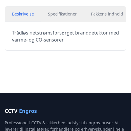
Beskrivelse
Specifikationer
Pakkens indhold
Trådløs netstrømsforsørget branddetektor med
varme- og CO-sensorer
CCTV
Engros
Professionelt CCTV & sikkerhedsudstyr til engros-priser. Vi
leverer til installatører, forhandlere og erhvervskunder i hele