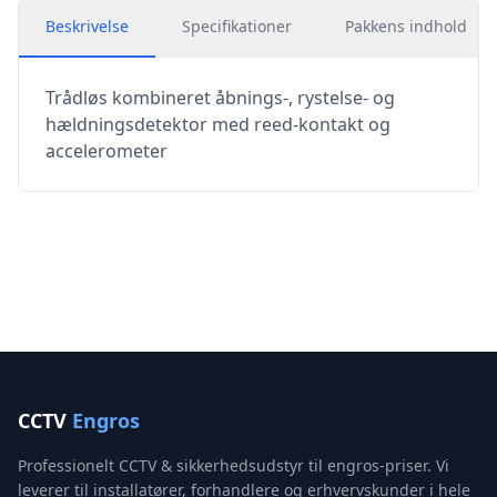
Beskrivelse
Specifikationer
Pakkens indhold
Trådløs kombineret åbnings-, rystelse- og
hældningsdetektor med reed-kontakt og
accelerometer
CCTV
Engros
Professionelt CCTV & sikkerhedsudstyr til engros-priser. Vi
leverer til installatører, forhandlere og erhvervskunder i hele