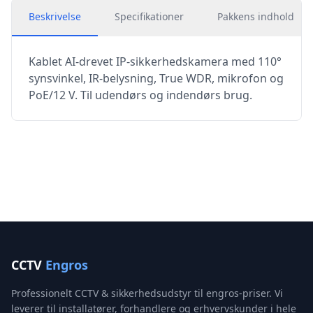
Beskrivelse
Specifikationer
Pakkens indhold
Kablet AI-drevet IP-sikkerhedskamera med 110°
synsvinkel, IR-belysning, True WDR, mikrofon og
PoE/12 V. Til udendørs og indendørs brug.
CCTV
Engros
Professionelt CCTV & sikkerhedsudstyr til engros-priser. Vi
leverer til installatører, forhandlere og erhvervskunder i hele