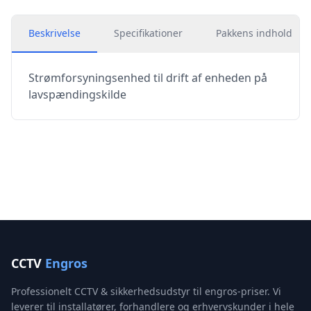
Beskrivelse
Specifikationer
Pakkens indhold
Strømforsyningsenhed til drift af enheden på
lavspændingskilde
CCTV
Engros
Professionelt CCTV & sikkerhedsudstyr til engros-priser. Vi
leverer til installatører, forhandlere og erhvervskunder i hele